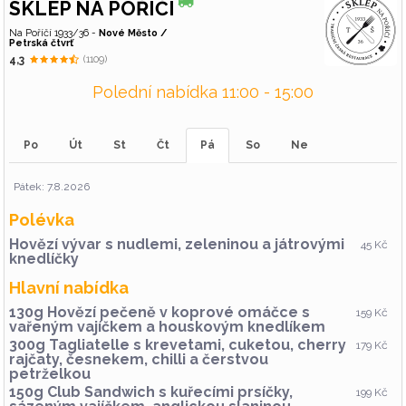
SKLEP NA POŘÍČÍ
Na Poříčí 1933/36 -
Nové Město /
Petrská čtvrť
4,3
(1109)
Polední nabídka 11:00 - 15:00
Po
Út
St
Čt
Pá
So
Ne
Pátek: 7.8.2026
Polévka
Hovězí vývar s nudlemi, zeleninou a játrovými
45 Kč
knedlíčky
Hlavní nabídka
130g Hovězí pečeně v koprové omáčce s
159 Kč
vařeným vajíčkem a houskovým knedlíkem
300g Tagliatelle s krevetami, cuketou, cherry
179 Kč
rajčaty, česnekem, chilli a čerstvou
petrželkou
150g Club Sandwich s kuřecími prsíčky,
199 Kč