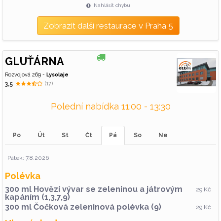
Nahlásit chybu
Zobrazit další restaurace v Praha 5
GLUŤÁRNA
Rozvojová 269 -
Lysolaje
3,5
(17)
Polední nabídka 11:00 - 13:30
Po
Út
St
Čt
Pá
So
Ne
Pátek: 7.8.2026
Polévka
300 ml Hovězí vývar se zeleninou a játrovým
29 Kč
kapáním (1,3,7,9)
300 ml Čočková zeleninová polévka (9)
29 Kč