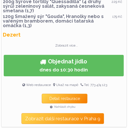
200g Sýrové tortilly "Quessadilla" (4 druhy
229 Kč
sýrů) zeleninový salát, zakysaná česneková
smetana (1,7)
120g Smažený sýr "Gouda", Hranolky nebo s
179 Kč
vařeným bramborem, domácí tatarská
omáčka (1,3)
Dezert
1 ks Čokoládový fondant, džem, šlehačka
89 Kč
Zobrazit více...
(1,3,7)
Přejeme dobré chutnání a příjemný den!
Objednat jídlo
Baleni 10,- děkujeme za pochopení!
dnes do 10:30 hodin
Web restaurace
Ukaž na mapě
Tel: 773 474 123
Detail restaurace
Nahlásit chybu
Zobrazit další restaurace v Praha 9