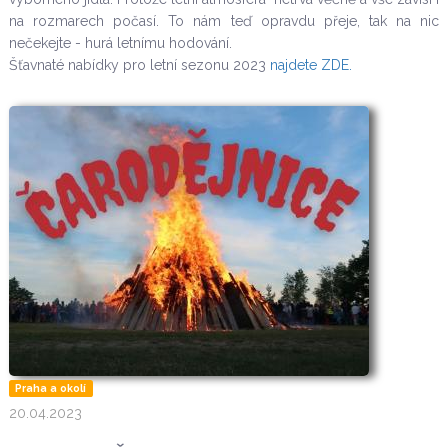
na rozmarech počasí. To nám teď opravdu přeje, tak na nic
nečekejte - hurá letnímu hodování.
Šťavnaté nabídky pro letní sezonu 2023
najdete ZDE.
Praha a okolí
20.04.2023