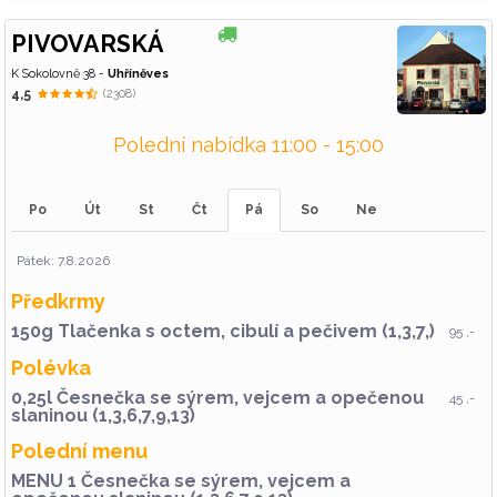
PIVOVARSKÁ
K Sokolovně 38 -
Uhříněves
4,5
(2308)
Polední nabídka 11:00 - 15:00
Po
Út
St
Čt
Pá
So
Ne
Pátek: 7.8.2026
Předkrmy
150g Tlačenka s octem, cibulí a pečivem (1,3,7,)
95 ,-
Polévka
0,25l Česnečka se sýrem, vejcem a opečenou
45 ,-
slaninou (1,3,6,7,9,13)
Polední menu
MENU 1 Česnečka se sýrem, vejcem a