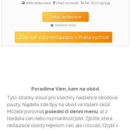
Web restaurace
Ukaž na mapě
Tel: 607 039 939
Detail restaurace
Nahlásit chybu
Zobrazit další restaurace v Praha východ
Poradíme Vám, kam na oběd.
Tyto stránky slouží pro všechny nadšence obědové
pauzy. Najdete zde tipy na oběd ve Vašem okolí.
Můžete porovnat
polední či denní menu
, ať z
hlediska cen nebo rozmanitosti jídel. Zjistíte, která
restaurace obědy nejenom vaří, ale i rozváží. Chybí v