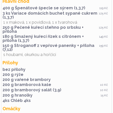
Hlavní chod
400 g Špenátové špecle se sýrem (1,3,7)
119 Kč
3 ks Variace domácích buchet sypané cukrem
125 Kč
(1,3,7)
1 x maková, 1 x povidlová, 1 x tvarohová
250 g Pečené kuřecí stehno po srbsku +
125 Kč
příloha
180 g Smažený kuřecí řízek s citrónem +
149 Kč
příloha (1,3,7)
150 g Stroganoff z vepřové panenky + příloha
159 Kč
(7,12)
s houbami, okurkou a hořčicí
Přílohy
bez přílohy
200 g rýže
200 g vařené brambory
200 g bramborová kaše
10 Kč
200 g bramborový salát (3,9)
10 Kč
200 g hranolky
15 Kč
4ks Chléb 4ks
Omáčky