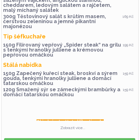
sázeným vajíčkem, anglickou slaninou,
cheddarem, ledovým salátem a rajčetem,
malý míchaný salátek
300g Těstovinový salát s krůtím masem,
169 Kč
čerstvou zeleninou a jemně pikantní
majonézou
Tip šéfkuchaře
150g Filírovaný vepřový „Spider steak“ na grilu
199 Kč
s tenkými hranolky julliene a krémovou
pepřovou omáčkou
Stálá nabídka
150g Zapečený kuřecí steak, broskví a sýrem
159 Kč
gouda, tenkými hranolky julliene a domácí
tatarskou omáčkou
120g Smažený sýr se zámeckými brambůrky a
159 Kč
domácí tatarskou omáčkou
Objednávat můžete kliknutím zde
Zobrazit více...
Online objednávky budou možné do 11:00 a
následně na tel.: 224 819 007