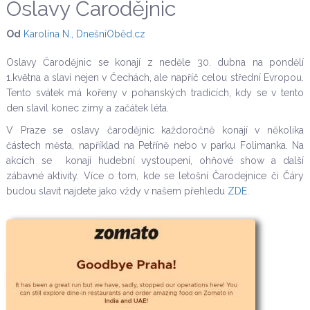
Oslavy Čarodějnic
Od
Karolína N., DnešníOběd.cz
Oslavy Čarodějnic se konají z neděle 30. dubna na pondělí
1.května a slaví nejen v Čechách, ale napříč celou střední Evropou.
Tento svátek má kořeny v pohanských tradicích, kdy se v tento
den slavil konec zimy a začátek léta.
V Praze se oslavy čarodějnic každoročně konají v několika
částech města, například na Petříně nebo v parku Folimanka. Na
akcích se konají hudební vystoupení, ohňové show a další
zábavné aktivity. Více o tom, kde se letošní Čarodejnice či Čáry
budou slavit najdete jako vždy v našem přehledu
ZDE
.