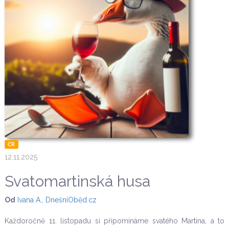
ČR
12.11.2025
Svatomartinská husa
Od
Ivana A., DnešníOběd.cz
Každoročně 11. listopadu si připomínáme svatého Martina, a to