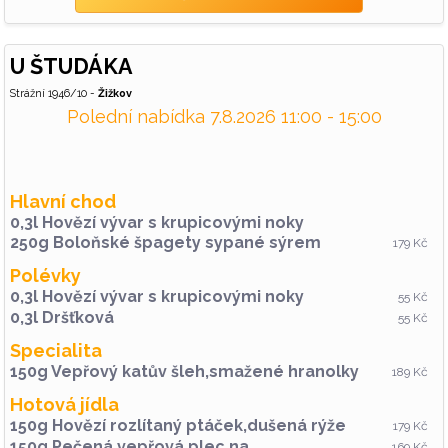
U ŠTUDÁKA
Strážní 1946/10 -
Žižkov
Polední nabídka 7.8.2026 11:00 - 15:00
Hlavní chod
0,3l Hovězí vývar s krupicovými noky
250g Boloňské špagety sypané sýrem
179 Kč
Polévky
0,3l Hovězí vývar s krupicovými noky
55 Kč
0,3l Dršťková
55 Kč
Specialita
150g Vepřový katův šleh,smažené hranolky
189 Kč
Hotová jídla
150g Hovězí rozlítaný ptáček,dušená rýže
179 Kč
150g Pečená vepřová plec na
169 Kč