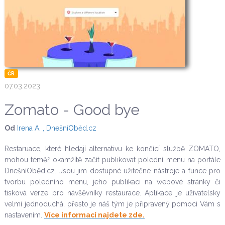
ČR
07.03.2023
Zomato - Good bye
Od
Irena A. , DnešníOběd.cz
Restaruace, které hledají alternativu ke končící službě ZOMATO,
mohou téměř okamžítě začít publikovat polední menu na portále
DnešníOběd.cz. Jsou jim dostupné užitečné nástroje a funce pro
tvorbu poledního menu, jeho publikaci na webové stránky či
tisková verze pro návšěvníky restaurace. Aplikace je uživatelsky
velmi jednoduchá, přesto je náš tým je připravený pomoci Vám s
nastavením.
Více informací najdete zde.