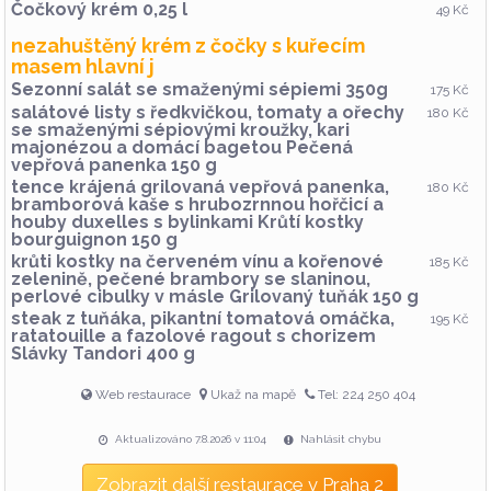
Čočkový krém 0,25 l
49 Kč
nezahuštěný krém z čočky s kuřecím
masem hlavní j
Sezonní salát se smaženými sépiemi 350g
175 Kč
salátové listy s ředkvičkou, tomaty a ořechy
180 Kč
se smaženými sépiovými kroužky, kari
majonézou a domácí bagetou Pečená
vepřová panenka 150 g
tence krájená grilovaná vepřová panenka,
180 Kč
bramborová kaše s hrubozrnnou hořčicí a
houby duxelles s bylinkami Krůtí kostky
bourguignon 150 g
krůti kostky na červeném vínu a kořenové
185 Kč
zelenině, pečené brambory se slaninou,
perlové cibulky v másle Grilovaný tuňák 150 g
steak z tuňáka, pikantní tomatová omáčka,
195 Kč
ratatouille a fazolové ragout s chorizem
Slávky Tandori 400 g
Web restaurace
Ukaž na mapě
Tel: 224 250 404
Aktualizováno 7.8.2026 v 11:04
Nahlásit chybu
Zobrazit další restaurace v Praha 2