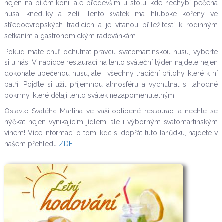
nejen na bílém koni, ale především u stolu, kde nechybí pečená
husa, knedlíky a zelí. Tento svátek má hluboké kořeny ve
středoevropských tradicích a je vítanou příležitostí k rodinným
setkáním a gastronomickým radovánkám.
Pokud máte chuť ochutnat pravou svatomartinskou husu, vyberte
si u nás! V nabídce restaurací na tento sváteční týden najdete nejen
dokonale upečenou husu, ale i všechny tradiční přílohy, které k ní
patří. Pojďte si užít příjemnou atmosféru a vychutnat si lahodné
pokrmy, které dělají tento svátek nezapomenutelným.
Oslavte Svatého Martina ve vaší oblíbené restauraci a nechte se
hýčkat nejen vynikajícím jídlem, ale i výborným svatomartinským
vínem! Více informací o tom, kde si dopřát tuto lahůdku, najdete v
našem přehledu
ZDE
.