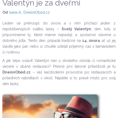
Valentýn je za dveřmi
Od
Ivana A., DnešníOběd.cz
Leden se přehoupl do února a s ním přichází jeden z
nejoblíbenějších svátků lásky –
Svatý Valentýn
, den, kdy si
připomínáme ty, které máme nejraději, a společně slavíme u
dobrého jídla. Tento den, připadá tradičně na
14. února
, ať už jej
slavíte jako pár, nebo si chcete udělat příjemný čas s kamarádem
či rodinou.
A jak lépe oslavit Valentýn než u skvělého oběda či romantické
večeře v útulné restauraci? Přesně pro takové příležitosti je tu
DnešníOběd.cz
– váš každodenní průvodce po restauracích a
poledních nabídkách v okolí. Najděte si to pravé místo pro svůj
den lásky.