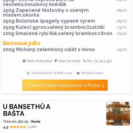
česneku,houskový knedlík
250g Zapečené těstoviny s uzeným
169 Kč
masem,okurka
250g Boloňské špagety sypané sýrem
169 Kč
250g Kuřecí gyros,vařený brambor,tzatziki
179 Kč
120g Smažené rybí filé,vařený brambor,citron
179 Kč
Bezmasé jídlo
200g Míchaný zeleninový salát s nivou
179 Kč
Web restaurace
Ukaž na mapě
Tel: 731 503 350
Aktualizováno 7.8.2026 v 11:05
Nahlásit chybu
Zobrazit další restaurace v Praha 3
U BANSETHŮ A
BAŠTA
Táborská 389/49 -
Nusle
4,5
(2288)