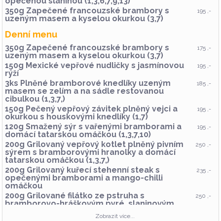
opečenou slaninou (1,3,6,7,9,13)
350g Zapečené francouzské brambory s
195 ,-
uzeným masem a kyselou okurkou (3,7)
Denní menu
350g Zapečené francouzské brambory s
175 ,-
uzeným masem a kyselou okurkou (3,7)
150g Mexické vepřové nudličky s jasmínovou
195 ,-
rýží
3ks Plněné bramborové knedlíky uzeným
185 ,-
masem se zelím a na sádle restovanou
cibulkou (1,3,7,)
150g Pečený vepřový závitek plněný vejci a
195 ,-
okurkou s houskovými knedlíky (1,7)
120g Smažený sýr s vařenými bramborami a
195 ,-
domácí tatarskou omáčkou (1,3,7,10)
200g Grilovaný vepřový kotlet plněný pivním
250 ,-
sýrem s bramborovými hranolky a domácí
tatarskou omáčkou (1,3,7,)
200g Grilovaný kuřecí stehenní steak s
235 ,-
opečenými bramborami a mango-chilli
omáčkou
200g Grilované filátko ze pstruha s
250 ,-
bramborovo-hráškovým pyré, slaninovým
chipsem a citronem (4,7)
Zobrazit více...