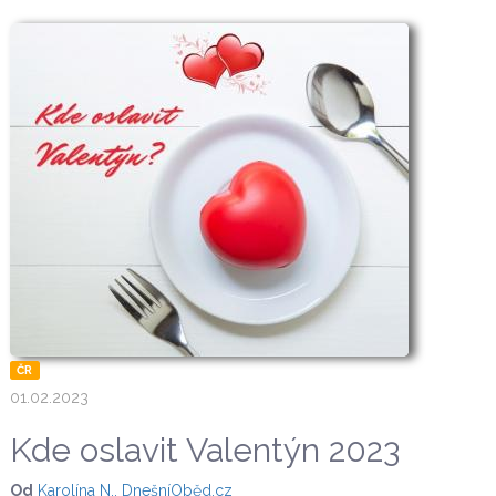
ČR
01.02.2023
Kde oslavit Valentýn 2023
Od
Karolína N., DnešníOběd.cz