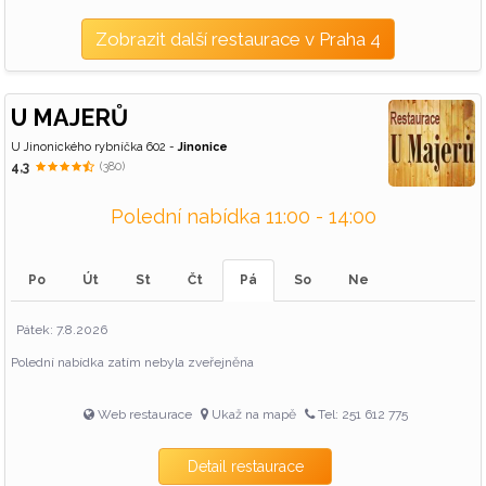
Zobrazit další restaurace v Praha 4
U MAJERŮ
U Jinonického rybníčka 602 -
Jinonice
4,3
(380)
Polední nabídka 11:00 - 14:00
Po
Út
St
Čt
Pá
So
Ne
Pátek: 7.8.2026
Polední nabídka zatím nebyla zveřejněna
Web restaurace
Ukaž na mapě
Tel: 251 612 775
Detail restaurace