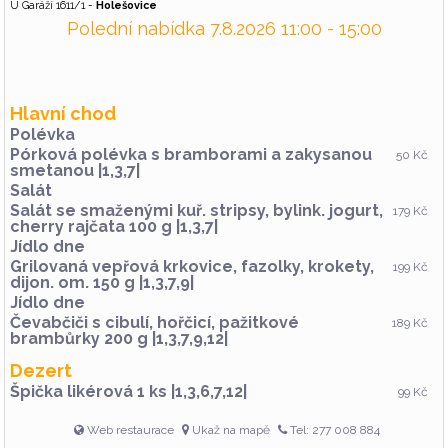
U Garáží 1611/1 -
Holešovice
0,5l Malinovka
30 Kč
Polední nabídka 7.8.2026 11:00 - 15:00
1l Malinovka
50 Kč
0,5l pivo Ježek 11° ( )
39 Kč
1l pivo Ježek 11°
75 Kč
Balené lahůdky
Hlavní chod
Polévka
100 g Nakládaný hermelín v oleji, s cibulí,
59 Kč
Pórková polévka s bramborami a zakysanou
česnekem a feferonkou
50 Kč
smetanou |1,3,7|
zálohovaný obal
Salát
130 g Nakládaný utopenec s feferonkou a
39 Kč
Salát se smaženými kuř. stripsy, bylink. jogurt,
cibulí
179 Kč
cherry rajčata 100 g |1,3,7|
zálohovaný obal
Jídlo dne
1 ks vrácení zálohované skleničky
-20 Kč
Grilovaná vepřová krkovice, fazolky, krokety,
199 Kč
1 ks záloha na sklo
20 Kč
dijon. om. 150 g |1,3,7,9|
Jídlo dne
Domácí bramboráky
Čevabčiči s cibulí, hořčicí, pažitkové
189 Kč
300 g Domácí bramborák se zelím (1,3,7)
125 Kč
brambůrky 200 g |1,3,7,9,12|
400 g Hermelín zapečený v bramboráku (1,3,7)
149 Kč
Dezert
400 g Sýr zapečený v bramboráku (1,3,7)
149 Kč
Špička likérová 1 ks |1,3,6,7,12|
99 Kč
400 g Cmunda po Kaplicku uzené maso se
149 Kč
zelím v bramboráku (1,3,7)
400 g Vepřový Flamendr v bramboráku (1,3,7)
Web restaurace
Ukaž na mapě
Tel: 277 008 884
149 Kč