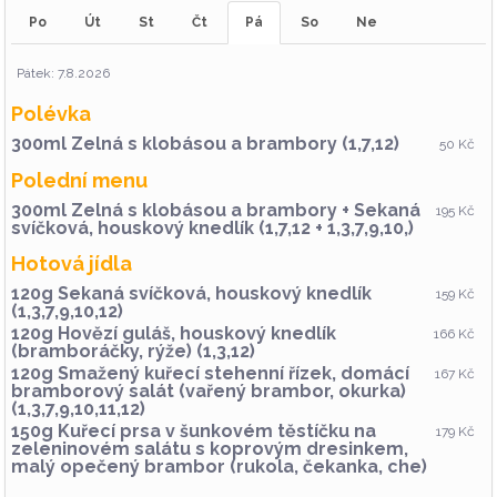
s křenem, hořčicí a rozpečeným chlebem
Po
Út
St
Čt
Pá
So
Ne
350g Trhané listy salátů s grilovaným kozím
255 ,-
sýrem, červenou řepou, rajčaty, vlašskými
ořechy, rukolou a balzamikovou redukcí (7,8,)
Pátek: 7.8.2026
1ks Limetkový cheesecake (1,3,7)
95 ,-
1ks Malinový cheesecake (1,3,7)
Polévka
95 ,-
1ks Panna Cotta (1,3,7)
95 ,-
300ml Zelná s klobásou a brambory (1,7,12)
50 Kč
Polední menu
300ml Zelná s klobásou a brambory + Sekaná
195 Kč
svíčková, houskový knedlík (1,7,12 + 1,3,7,9,10,)
Hotová jídla
120g Sekaná svíčková, houskový knedlík
159 Kč
(1,3,7,9,10,12)
120g Hovězí guláš, houskový knedlík
166 Kč
(bramboráčky, rýže) (1,3,12)
120g Smažený kuřecí stehenní řízek, domácí
167 Kč
bramborový salát (vařený brambor, okurka)
(1,3,7,9,10,11,12)
150g Kuřecí prsa v šunkovém těstíčku na
179 Kč
zeleninovém salátu s koprovým dresinkem,
malý opečený brambor (rukola, čekanka, che)