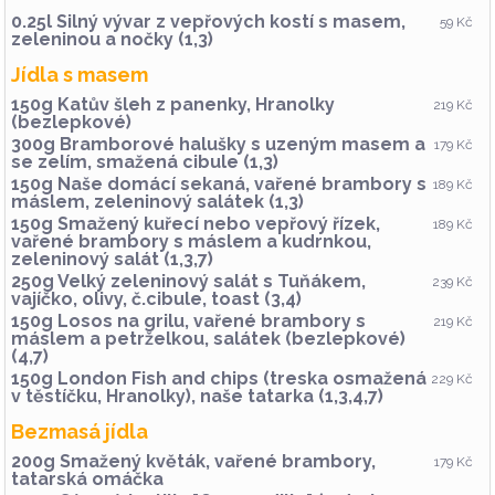
žampiony a smetanou sypané parmazánem
(1,3,7)
0.25l Silný vývar z vepřových kostí s masem,
59 Kč
zeleninou a nočky (1,3)
400 g Houbové smetanové rizoto sypané
135 Kč
parmazánem (7)
Jídla s masem
400 g Kuřecí rizoto s kukuřicí a hráškem
139 Kč
sypané sýrem, okurka (7)
150g Katův šleh z panenky, Hranolky
219 Kč
400 g Vepřové rizoto po srbsku se sýrem a
(bezlepkové)
139 Kč
okurkou (7,9,12)
300g Bramborové halušky s uzeným masem a
179 Kč
se zelím, smažená cibule (1,3)
Hlavní chod
150g Naše domácí sekaná, vařené brambory s
189 Kč
máslem, zeleninový salátek (1,3)
400 g Penne alla Carbonara s parmezánem
145 Kč
(1,3,7)
150g Smažený kuřecí nebo vepřový řízek,
189 Kč
vařené brambory s máslem a kudrnkou,
vejce, slanina, smetana, česnek
zeleninový salát (1,3,7)
Rozvoz doúčtování
250g Velký zeleninový salát s Tuňákem,
239 Kč
vajíčko, olivy, č.cibule, toast (3,4)
Rozvoz
29 Kč
150g Losos na grilu, vařené brambory s
219 Kč
Rozvoz
39 Kč
máslem a petrželkou, salátek (bezlepkové)
Rozvoz
(4,7)
49 Kč
Polévka samostatně
150g London Fish and chips (treska osmažená
229 Kč
20 Kč
v těstíčku, Hranolky), naše tatarka (1,3,4,7)
Bezmasá jídla
200g Smažený květák, vařené brambory,
179 Kč
tatarská omáčka