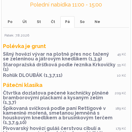
Polední nabídka 11:00 - 15:00
Po
Út
St
Čt
Pá
So
Ne
Pátek: 7.8.2026
Polévka je grunt
Silný hovězí vývar na plotně přes noc tažený
45 Kč
se zeleninou a játrovým knedlíkem (1,3,9)
Staropražská dršťková podle řezníka Krkovičky
55 Kč
(1)
Rohlík DLOUBÁK (1,3,7,11)
10 Kč
Páteční klasika
Čtvrtka dozlatova pečené kachničky plněné
209 Kč
bramborovými plackami a kysaným zelím
(1,3,7)
Špikovaná svíčková podle paní Rettigové v
189 Kč
kamenině mořená, smetanou jemněná s
houskovým knedlíkem a brusinkovým terčem
(1,3,7,9,10)
Pivovarský hovězí guláš čerstvou cibulí a
179 Kč