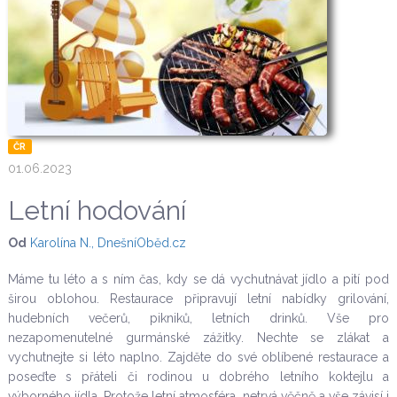
ČR
01.06.2023
Letní hodování
Od
Karolína N., DnešníOběd.cz
Máme tu léto a s ním čas, kdy se dá vychutnávat jídlo a pití pod
širou oblohou. Restaurace připravují letní nabídky grilování,
hudebních večerů, pikniků, letních drinků. Vše pro
nezapomenutelné gurmánské zážitky. Nechte se zlákat a
vychutnejte si léto naplno. Zajděte do své oblíbené restaurace a
poseďte s přáteli či rodinou u dobrého letního koktejlu a
výborného jídla. Protože letní atmosféra netrvá věčně a vše závisí i