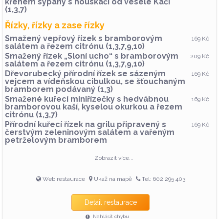
křenem sypaný s houskáči od veselé Káči
(1,3,7)
Řízky, řízky a zase řízky
Smažený vepřový řízek s bramborovým
169 Kč
salátem a řezem citrónu (1,3,7,9,10)
Smažený řízek „Sloní ucho“ s bramborovým
209 Kč
salátem a řezem citrónu (1,3,7,9,10)
Dřevorubecký přírodní řízek se sázeným
169 Kč
vejcem a vídeňskou cibulkou, se šťouchaným
bramborem podávaný (1,3)
Smažené kuřecí miniřízečky s hedvábnou
169 Kč
bramborovou kaší, kyselou okurkou a řezem
citrónu (1,3,7)
Přírodní kuřecí řízek na grilu připravený s
169 Kč
čerstvým zeleninovým salátem a vařeným
petrželovým bramborem
Dezert
Zobrazit více...
Domácí koláč od pekaře Matěje - dle nabídky
(1,3,7,8)
Web restaurace
Ukaž na mapě
Tel: 602 295 403
Zmrzlinová koule plněná meruňkovou
59 Kč
zavařeninou, obalená v sekaných oříškách
(3,7,8)
Detail restaurace
Nahlásit chybu